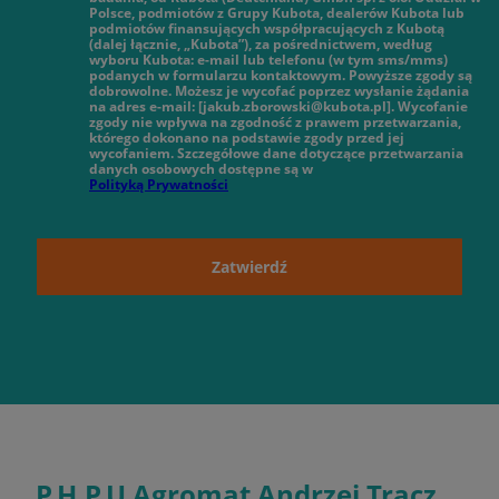
Polsce, podmiotów z Grupy Kubota, dealerów Kubota lub
podmiotów finansujących współpracujących z Kubotą
(dalej łącznie, „Kubota”), za pośrednictwem, według
wyboru Kubota: e-mail lub telefonu (w tym sms/mms)
podanych w formularzu kontaktowym. Powyższe zgody są
dobrowolne. Możesz je wycofać poprzez wysłanie żądania
na adres e-mail: [jakub.zborowski@kubota.pl]. Wycofanie
zgody nie wpływa na zgodność z prawem przetwarzania,
którego dokonano na podstawie zgody przed jej
wycofaniem. Szczegółowe dane dotyczące przetwarzania
danych osobowych dostępne są w
Polityką Prywatności
Zatwierdź
P.H.P.U Agromat Andrzej Tracz