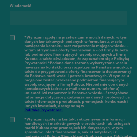
Wiadomość
*Wyrażam zgodę na przetwarzanie moich danych, w tym
danych kontaktowych podanych w formularzu, w celu
nawiązania kontaktu oraz rozpatrzenia mojego wniosku –
w tym otrzymania oferty finansowania – od firmy Kubota
lub podmiotów finansujących współpracujących z firmą
Kubota, a także oświadczam, że zapoznałem się z Polityką
Prywatności *Podane dane zostaną wykorzystane w celu
nawiązania kontaktu oraz rozpatrzenia Państwa wniosku, a
także do przygotowania oferty finansowania dostosowanej
do Państwa możliwości i potrzeb branżowych. W tym celu
mogą one zostać przekazane podmiotom finansującym
współpracującym z firmą Kubota. Niepodanie obu danych
kontaktowych (adresu e-mail oraz numeru telefonu)
uniemożliwi rozpatrzenie Państwa wniosku. Szczegółowe
informacje dotyczące przetwarzania danych osobowych, a
także informacje o produktach, promocjach, konkursach i
innych kwestiach, dostępne są w
Polityką Prywatności
*Wyrażam zgodę na kontakt i otrzymywanie informacji
handlowych i marketingowych o produktach lub usługach
marki Kubota oraz promocjach ich dotyczących, w tym
sposobów i ofert finansowania, ankiet satysfakcji z
badania, od Kubota (Deutchland) Gmbh sp. z o.o. Oddział w