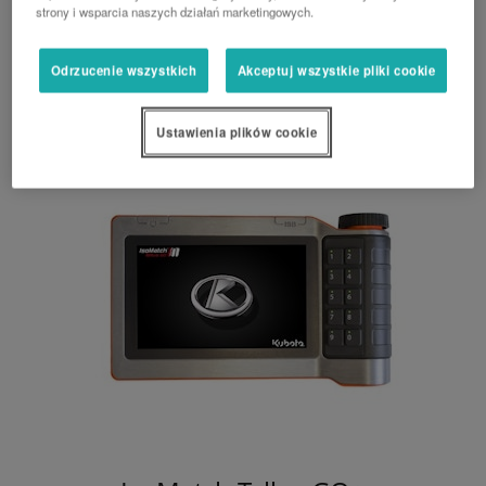
Jeden terminal do sterowania wszystkimi
strony i wsparcia naszych działań marketingowych.
ustawieniami ciągnika i wszystkimi maszynami
obsługującymi standard ISOBUS
Odrzucenie wszystkich
Akceptuj wszystkie pliki cookie
Ustawienia plików cookie