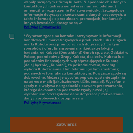
współpracującym z firmą Kubota. Niepodanie obu danych
kontaktowych (adresu e-mail oraz numeru telefonu)
uniemożliwi rozpatrzenie Państwa wniosku. Szczegółowe
informacje dotyczące przetwarzania danych osobowych, a
także informacje o produktach, promocjach, konkursach i
innych kwestiach, dostępne są w
Polityką Prywatności
*Wyrażam zgodę na kontakt i otrzymywanie informacji
handlowych i marketingowych o produktach lub usługach
marki Kubota oraz promocjach ich dotyczących, w tym
sposobów i ofert finansowania, ankiet satysfakcji z
badania, od Kubota (Deutchland) Gmbh sp. z o.o. Oddział w
Polsce, podmiotów z Grupy Kubota, dealerów Kubota lub
podmiotów finansujących współpracujących z Kubotą
(dalej łącznie, „Kubota”), za pośrednictwem, według
wyboru Kubota: e-mail lub telefonu (w tym sms/mms)
podanych w formularzu kontaktowym. Powyższe zgody są
dobrowolne. Możesz je wycofać poprzez wysłanie żądania
na adres e-mail: [jakub.zborowski@kubota.pl]. Wycofanie
zgody nie wpływa na zgodność z prawem przetwarzania,
którego dokonano na podstawie zgody przed jej
wycofaniem. Szczegółowe dane dotyczące przetwarzania
danych osobowych dostępne są w
Polityką Prywatności
Zatwierdź