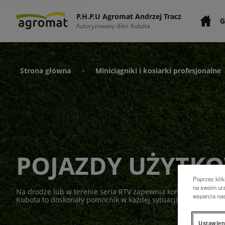
P.H.P.U Agromat Andrzej Tracz
G
Autoryzowany diler Kubota
Strona główna
Miniciągniki i kosiarki profesjonalne
›
POJAZDY UŻYTK
Poprzez klik
na swoim urz
Na drodze lub w terenie seria RTV zapewnia komfort, moc i w
wsparcia na
Kubota to doskonały pomocnik w każdej sytuacji.
Ustawien