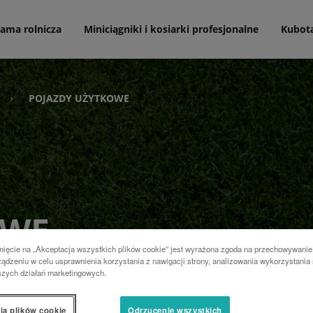
ama rolnicza
Miniciągniki i kosiarki profesjonalne
Kubot
POJAZDY UŻYTKOWE
›
OWE
nięcie na „Akceptacja wszystkich plików cookie” jest wyrażona zgoda na przechowywanie
ądzeniu w celu usprawnienia korzystania z nawigacji strony, analizowania wykorzystania 
szechstronność. Pojazd użytkowy
szych działań marketingowych.
ia plików cookie
Odrzucenie wszystkich