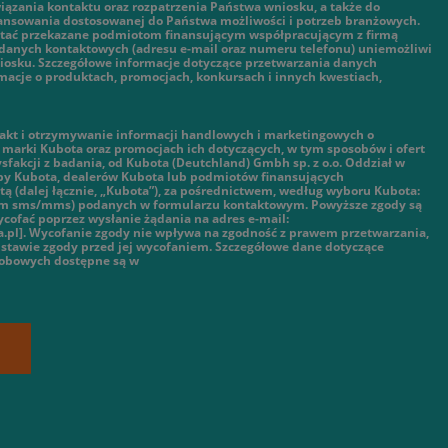
ązania kontaktu oraz rozpatrzenia Państwa wniosku, a także do
nansowania dostosowanej do Państwa możliwości i potrzeb branżowych.
tać przekazane podmiotom finansującym współpracującym z firmą
danych kontaktowych (adresu e-mail oraz numeru telefonu) uniemożliwi
iosku. Szczegółowe informacje dotyczące przetwarzania danych
macje o produktach, promocjach, konkursach i innych kwestiach,
kt i otrzymywanie informacji handlowych i marketingowych o
marki Kubota oraz promocjach ich dotyczących, w tym sposobów i ofert
ysfakcji z badania, od Kubota (Deutchland) Gmbh sp. z o.o. Oddział w
py Kubota, dealerów Kubota lub podmiotów finansujących
ą (dalej łącznie, „Kubota”), za pośrednictwem, według wyboru Kubota:
tym sms/mms) podanych w formularzu kontaktowym. Powyższe zgody są
cofać poprzez wysłanie żądania na adres e-mail:
.pl]. Wycofanie zgody nie wpływa na zgodność z prawem przetwarzania,
stawie zgody przed jej wycofaniem. Szczegółowe dane dotyczące
sobowych dostępne są w