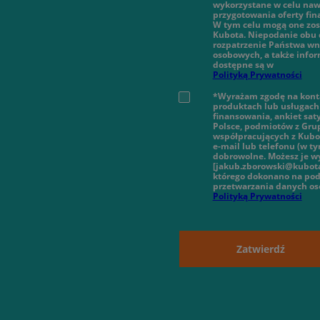
wykorzystane w celu nawi
przygotowania oferty fi
W tym celu mogą one zos
Kubota. Niepodanie obu 
rozpatrzenie Państwa wn
osobowych, a także infor
dostępne są w
Polityką Prywatności
*Wyrażam zgodę na konta
produktach lub usługach 
finansowania, ankiet sat
Polsce, podmiotów z Gru
współpracujących z Kubot
e-mail lub telefonu (w 
dobrowolne. Możesz je wy
[jakub.zborowski@kubota
którego dokonano na pod
przetwarzania danych o
Polityką Prywatności
Zatwierdź