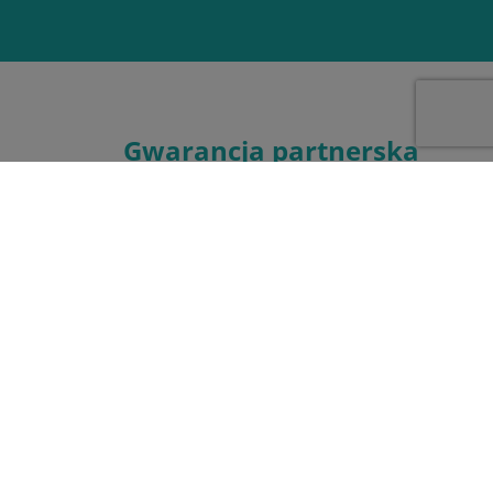
Gwarancja partnerska
Kubota Care