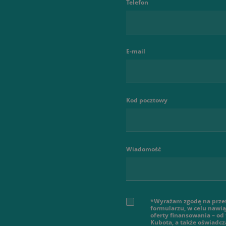
Telefon
E-mail
Kod pocztowy
Wiadomość
*Wyrażam zgodę na prze
formularzu, w celu nawi
oferty finansowania – od
Kubota, a także oświadcz