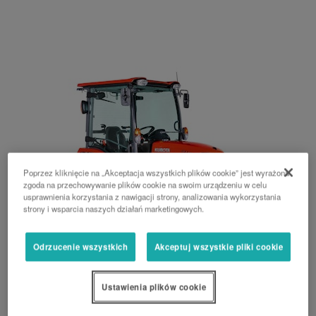
Poprzez kliknięcie na „Akceptacja wszystkich plików cookie” jest wyrażona
zgoda na przechowywanie plików cookie na swoim urządzeniu w celu
usprawnienia korzystania z nawigacji strony, analizowania wykorzystania
strony i wsparcia naszych działań marketingowych.
Odrzucenie wszystkich
Akceptuj wszystkie pliki cookie
Seria B2
Ustawienia plików cookie
19 KM, 21 KM, 24 KM, 28 KM, tylna rama ochronna ROPS, kabina,
przekładnia hydrostatyczna, przekładnia mechaniczna