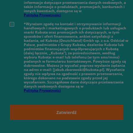
informacje dotyczące przetwarzania danych osobowych, a
także informacje o produktach, promocjach, konkursach i
innych kwestiach, dostępne są w
Polityką Prywatności
*Wyrażam zgodę na kontakt i otrzymywanie informacji
handlowych i marketingowych o produktach lub usługach
marki Kubota oraz promocjach ich dotyczących, w tym
sposobów i ofert finansowania, ankiet satysfakcji z
badania, od Kubota (Deutchland) Gmbh sp. z o.o. Oddział w
Polsce, podmiotów z Grupy Kubota, dealerów Kubota lub
podmiotów finansujących współpracujących z Kubotą
(dalej łącznie, „Kubota”), za pośrednictwem, według
wyboru Kubota: e-mail lub telefonu (w tym sms/mms)
podanych w formularzu kontaktowym. Powyższe zgody są
dobrowolne. Możesz je wycofać poprzez wysłanie żądania
na adres e-mail: [jakub.zborowski@kubota.pl]. Wycofanie
zgody nie wpływa na zgodność z prawem przetwarzania,
którego dokonano na podstawie zgody przed jej
wycofaniem. Szczegółowe dane dotyczące przetwarzania
danych osobowych dostępne są w
Polityką Prywatności
Zatwierdź