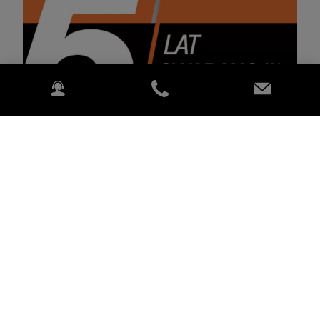
W ramach oferty Kubota Care proponujemy wydłużenie
opieki gwarancyjnej nad maszyną Kubota maksymalnie
do 5 lat.
Dowiedz się więcej