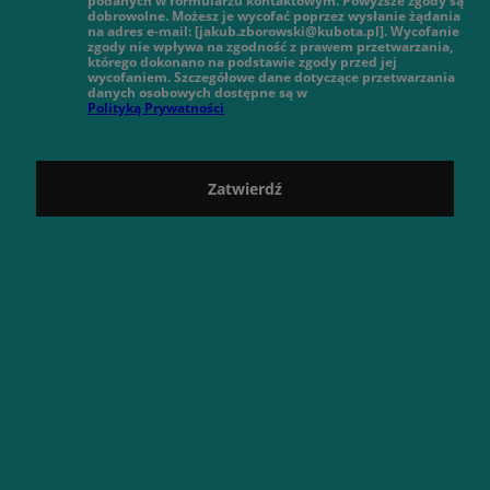
podanych w formularzu kontaktowym. Powyższe zgody są
dobrowolne. Możesz je wycofać poprzez wysłanie żądania
na adres e-mail: [jakub.zborowski@kubota.pl]. Wycofanie
zgody nie wpływa na zgodność z prawem przetwarzania,
którego dokonano na podstawie zgody przed jej
wycofaniem. Szczegółowe dane dotyczące przetwarzania
danych osobowych dostępne są w
Polityką Prywatności
Zatwierdź