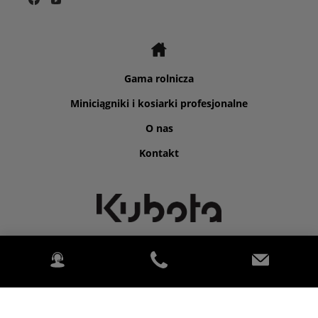
Gama rolnicza
Miniciągniki i kosiarki profesjonalne
O nas
Kontakt
©2026 Kubota for P.H.P.U Agromat Andrzej Tracz.
2020 Kubota (Deutschland) GmbH Sp. z.o.o.. Wszelkie prawa
zastrzeżone PowerChord.