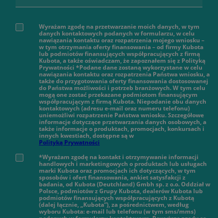
Wyrażam zgodę na przetwarzanie moich danych, w tym
danych kontaktowych podanych w formularzu, w celu
nawiązania kontaktu oraz rozpatrzenia mojego wniosku –
w tym otrzymania oferty finansowania – od firmy Kubota
lub podmiotów finansujących współpracujących z firmą
Kubota, a także oświadczam, że zapoznałem się z Polityką
Prywatności *Podane dane zostaną wykorzystane w celu
nawiązania kontaktu oraz rozpatrzenia Państwa wniosku, a
także do przygotowania oferty finansowania dostosowanej
do Państwa możliwości i potrzeb branżowych. W tym celu
mogą one zostać przekazane podmiotom finansującym
współpracującym z firmą Kubota. Niepodanie obu danych
kontaktowych (adresu e-mail oraz numeru telefonu)
uniemożliwi rozpatrzenie Państwa wniosku. Szczegółowe
informacje dotyczące przetwarzania danych osobowych, a
także informacje o produktach, promocjach, konkursach i
innych kwestiach, dostępne są w
Polityką Prywatności
*Wyrażam zgodę na kontakt i otrzymywanie informacji
handlowych i marketingowych o produktach lub usługach
marki Kubota oraz promocjach ich dotyczących, w tym
sposobów i ofert finansowania, ankiet satysfakcji z
badania, od Kubota (Deutchland) Gmbh sp. z o.o. Oddział w
Polsce, podmiotów z Grupy Kubota, dealerów Kubota lub
podmiotów finansujących współpracujących z Kubotą
(dalej łącznie, „Kubota”), za pośrednictwem, według
wyboru Kubota: e-mail lub telefonu (w tym sms/mms)