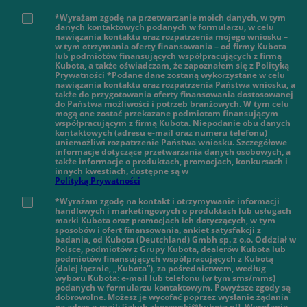
*Wyrażam zgodę na przetwarzanie moich danych, w tym
danych kontaktowych podanych w formularzu, w celu
nawiązania kontaktu oraz rozpatrzenia mojego wniosku –
w tym otrzymania oferty finansowania – od firmy Kubota
lub podmiotów finansujących współpracujących z firmą
Kubota, a także oświadczam, że zapoznałem się z Polityką
Prywatności *Podane dane zostaną wykorzystane w celu
nawiązania kontaktu oraz rozpatrzenia Państwa wniosku, a
także do przygotowania oferty finansowania dostosowanej
do Państwa możliwości i potrzeb branżowych. W tym celu
mogą one zostać przekazane podmiotom finansującym
współpracującym z firmą Kubota. Niepodanie obu danych
kontaktowych (adresu e-mail oraz numeru telefonu)
uniemożliwi rozpatrzenie Państwa wniosku. Szczegółowe
informacje dotyczące przetwarzania danych osobowych, a
także informacje o produktach, promocjach, konkursach i
innych kwestiach, dostępne są w
Polityką Prywatności
*Wyrażam zgodę na kontakt i otrzymywanie informacji
handlowych i marketingowych o produktach lub usługach
marki Kubota oraz promocjach ich dotyczących, w tym
sposobów i ofert finansowania, ankiet satysfakcji z
badania, od Kubota (Deutchland) Gmbh sp. z o.o. Oddział w
Polsce, podmiotów z Grupy Kubota, dealerów Kubota lub
podmiotów finansujących współpracujących z Kubotą
(dalej łącznie, „Kubota”), za pośrednictwem, według
wyboru Kubota: e-mail lub telefonu (w tym sms/mms)
podanych w formularzu kontaktowym. Powyższe zgody są
dobrowolne. Możesz je wycofać poprzez wysłanie żądania
na adres e-mail: [jakub.zborowski@kubota.pl]. Wycofanie