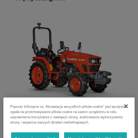
Poprzez kliknięcie na „Akceptacja wszystkich plików cookie” jest wyrażona
zgoda na przechowywanie plików cookie na swoim urządzeniu w celu
Seria EK1
usprawnienia korzystania z nawigacji strony, analizowania wykorzystania
strony i wsparcia naszych działań marketingowych.
24.8 KM