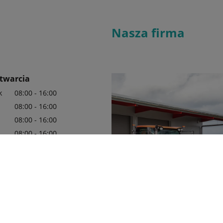
Nasza firma
twarcia
k
08:00 - 16:00
08:00 - 16:00
08:00 - 16:00
08:00 - 16:00
08:00 - 16:00
08:00 - 13:00
 i poznaj produkty
marki Kubota
P.H.P.U Agromat Andrzej Tracz jes