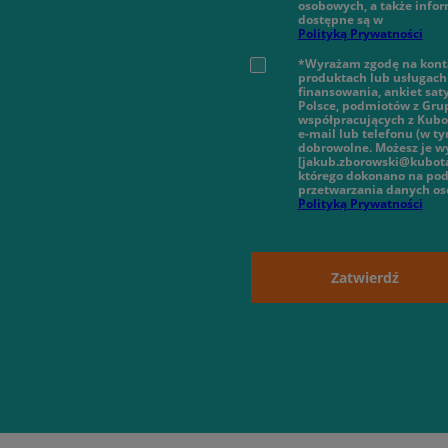
osobowych, a także infor
dostępne są w
Polityką Prywatności
*Wyrażam zgodę na konta
produktach lub usługach 
finansowania, ankiet sat
Polsce, podmiotów z Gru
współpracujących z Kubot
e-mail lub telefonu (w 
dobrowolne. Możesz je wy
[jakub.zborowski@kubota
którego dokonano na pod
przetwarzania danych o
Polityką Prywatności
Zatwierdź