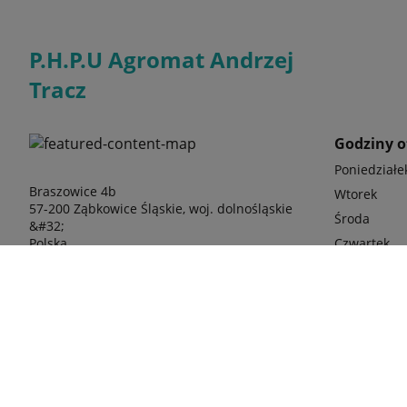
P.H.P.U Agromat Andrzej
Tracz
Godziny o
Poniedziałe
Braszowice 4b
Wtorek
57-200 Ząbkowice Śląskie, woj. dolnośląskie
Środa
&#32;
Polska
Czwartek
Piątek
Sobota
Odwiedź nas
japońskiej 
phone