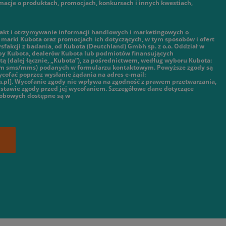
macje o produktach, promocjach, konkursach i innych kwestiach,
kt i otrzymywanie informacji handlowych i marketingowych o
marki Kubota oraz promocjach ich dotyczących, w tym sposobów i ofert
ysfakcji z badania, od Kubota (Deutchland) Gmbh sp. z o.o. Oddział w
py Kubota, dealerów Kubota lub podmiotów finansujących
ą (dalej łącznie, „Kubota”), za pośrednictwem, według wyboru Kubota:
tym sms/mms) podanych w formularzu kontaktowym. Powyższe zgody są
cofać poprzez wysłanie żądania na adres e-mail:
.pl]. Wycofanie zgody nie wpływa na zgodność z prawem przetwarzania,
stawie zgody przed jej wycofaniem. Szczegółowe dane dotyczące
sobowych dostępne są w