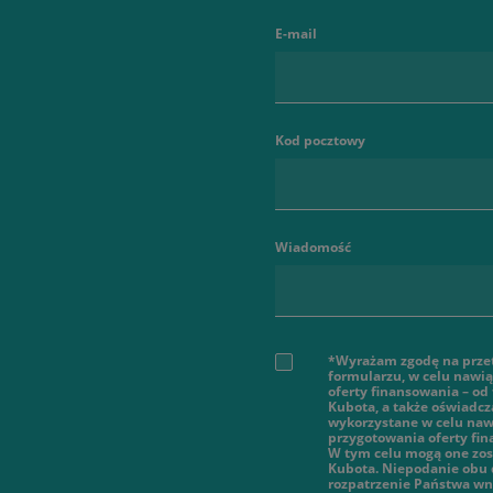
E-mail
Kod pocztowy
Wiadomość
*Wyrażam zgodę na prze
formularzu, w celu nawi
oferty finansowania – od
Kubota, a także oświadcz
wykorzystane w celu nawi
przygotowania oferty fi
W tym celu mogą one zos
Kubota. Niepodanie obu 
rozpatrzenie Państwa wn