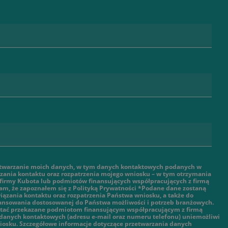
twarzanie moich danych, w tym danych kontaktowych podanych w
ązania kontaktu oraz rozpatrzenia mojego wniosku – w tym otrzymania
 firmy Kubota lub podmiotów finansujących współpracujących z firmą
am, że zapoznałem się z Polityką Prywatności *Podane dane zostaną
ązania kontaktu oraz rozpatrzenia Państwa wniosku, a także do
nansowania dostosowanej do Państwa możliwości i potrzeb branżowych.
tać przekazane podmiotom finansującym współpracującym z firmą
danych kontaktowych (adresu e-mail oraz numeru telefonu) uniemożliwi
iosku. Szczegółowe informacje dotyczące przetwarzania danych