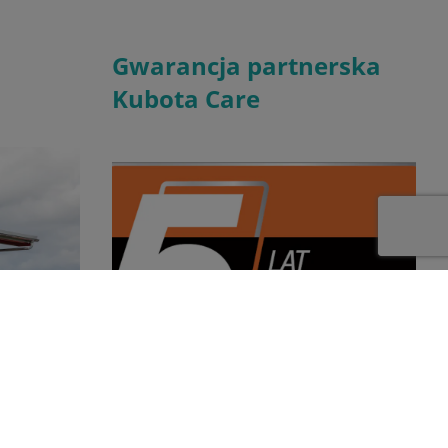
Gwarancja partnerska
Kubota Care
t
W ramach oferty Kubota Care proponujemy