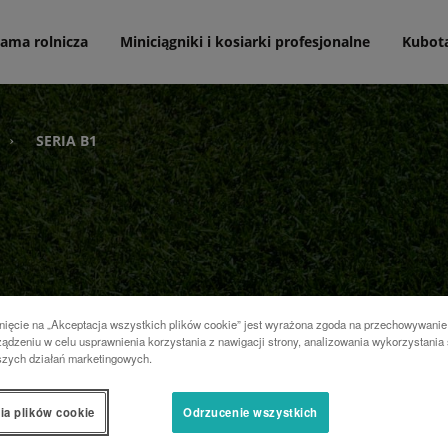
ama rolnicza
Miniciągniki i kosiarki profesjonalne
Kubot
SERIA B1
›
nięcie na „Akceptacja wszystkich plików cookie” jest wyrażona zgoda na przechowywanie
ądzeniu w celu usprawnienia korzystania z nawigacji strony, analizowania wykorzystania 
szych działań marketingowych.
wem, komfortem oraz
ntegrowane kierunkowskazy i
ia plików cookie
Odrzucenie wszystkich
oka gama akcesoriów czyni
onnym. Intuicyjna obsługa,
 japońska niezawodność to