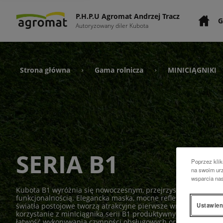
P.H.P.U Agromat Andrzej Tracz
G
Autoryzowany diler Kubota
Strona główna
Gama rolnicza
MINICIĄGNIKI
›
›
SERIA B1
Poprzez klik
na swoim urz
wsparcia na
Kubota B1 wyróżnia się nowoczesnym, przejrzystym wzornict
funkcjonalnością. Elegancka maska, mocne reflektory oraz zi
Ustawien
światła postojowe tworzą atrakcyjne pierwsze wrażenie. Szer
korzystanie z miniciągnika serii B1 produktywnym i wszechstr
łatwość wykonywania czynności obsługowych oraz legendarna