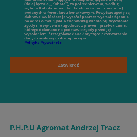
(dalej łącznie, „Kubota”), za pośrednictwem, według
wyboru Kubota: e-mail lub telefonu (w tym sms/mms)
podanych w formularzu kontaktowym. Powyższe zgody są
dobrowolne. Możesz je wycofać poprzez wysłanie żądania
na adres e-mail: [jakub.zborowski@kubota.pl]. Wycofanie
zgody nie wpływa na zgodność z prawem przetwarzania,
którego dokonano na podstawie zgody przed jej
wycofaniem. Szczegółowe dane dotyczące przetwarzania
danych osobowych dostępne są w
Polityką Prywatności
Zatwierdź
P.H.P.U Agromat Andrzej Tracz