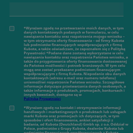
*Wyrażam zgodę na przetwarzanie moich danych, w tym
danych kontaktowych podanych w formularzu, w celu
nawiązania kontaktu oraz rozpatrzenia mojego wniosku –
w tym otrzymania oferty finansowania – od firmy Kubota
lub podmiotów finansujących współpracujących z firmą
Kubota, a także oświadczam, że zapoznałem się z Polityką
Prywatności *Podane dane zostaną wykorzystane w celu
nawiązania kontaktu oraz rozpatrzenia Państwa wniosku, a
także do przygotowania oferty finansowania dostosowanej
do Państwa możliwości i potrzeb branżowych. W tym celu
mogą one zostać przekazane podmiotom finansującym
współpracującym z firmą Kubota. Niepodanie obu danych
kontaktowych (adresu e-mail oraz numeru telefonu)
uniemożliwi rozpatrzenie Państwa wniosku. Szczegółowe
informacje dotyczące przetwarzania danych osobowych, a
także informacje o produktach, promocjach, konkursach i
innych kwestiach, dostępne są w
Polityką Prywatności
*Wyrażam zgodę na kontakt i otrzymywanie informacji
handlowych i marketingowych o produktach lub usługach
marki Kubota oraz promocjach ich dotyczących, w tym
sposobów i ofert finansowania, ankiet satysfakcji z
badania, od Kubota (Deutchland) Gmbh sp. z o.o. Oddział w
Polsce, podmiotów z Grupy Kubota, dealerów Kubota lub
podmiotów finansujących współpracujących z Kubotą