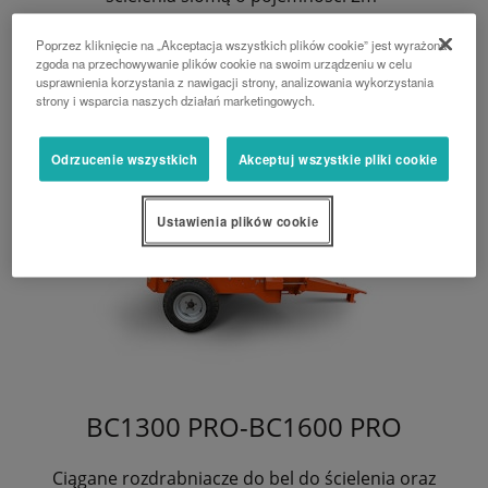
Poprzez kliknięcie na „Akceptacja wszystkich plików cookie” jest wyrażona
zgoda na przechowywanie plików cookie na swoim urządzeniu w celu
usprawnienia korzystania z nawigacji strony, analizowania wykorzystania
strony i wsparcia naszych działań marketingowych.
Odrzucenie wszystkich
Akceptuj wszystkie pliki cookie
Ustawienia plików cookie
BC1300 PRO-BC1600 PRO
Ciągane rozdrabniacze do bel do ścielenia oraz