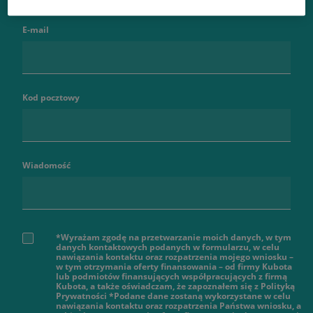
E-mail
Kod pocztowy
Wiadomość
*Wyrażam zgodę na przetwarzanie moich danych, w tym
danych kontaktowych podanych w formularzu, w celu
nawiązania kontaktu oraz rozpatrzenia mojego wniosku –
w tym otrzymania oferty finansowania – od firmy Kubota
lub podmiotów finansujących współpracujących z firmą
Kubota, a także oświadczam, że zapoznałem się z Polityką
Prywatności *Podane dane zostaną wykorzystane w celu
nawiązania kontaktu oraz rozpatrzenia Państwa wniosku, a