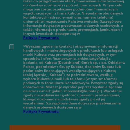
także do przygotowania oferty finansowania dostosowanej
do Państwa możliwości i potrzeb branżowych. W tym celu
mogą one zostać przekazane podmiotom finansującym
współpracującym z firmą Kubota. Niepodanie obu danych
kontaktowych (adresu e-mail oraz numeru telefonu)
uniemożliwi rozpatrzenie Państwa wniosku. Szczegółowe
informacje dotyczące przetwarzania danych osobowych, a
także informacje o produktach, promocjach, konkursach i
innych kwestiach, dostępne są w
Polityką Prywatności
*Wyrażam zgodę na kontakt i otrzymywanie informacji
handlowych i marketingowych o produktach lub usługach
marki Kubota oraz promocjach ich dotyczących, w tym
sposobów i ofert finansowania, ankiet satysfakcji z
badania, od Kubota (Deutchland) Gmbh sp. z o.o. Oddział w
Polsce, podmiotów z Grupy Kubota, dealerów Kubota lub
podmiotów finansujących współpracujących z Kubotą
(dalej łącznie, „Kubota”), za pośrednictwem, według
wyboru Kubota: e-mail lub telefonu (w tym sms/mms)
podanych w formularzu kontaktowym. Powyższe zgody są
dobrowolne. Możesz je wycofać poprzez wysłanie żądania
na adres e-mail: [jakub.zborowski@kubota.pl]. Wycofanie
zgody nie wpływa na zgodność z prawem przetwarzania,
którego dokonano na podstawie zgody przed jej
wycofaniem. Szczegółowe dane dotyczące przetwarzania
danych osobowych dostępne są w
Polityką Prywatności