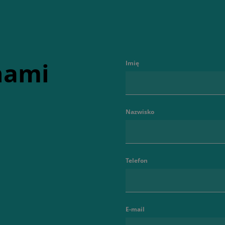
 nami
Imię
Nazwisko
Telefon
E-mail