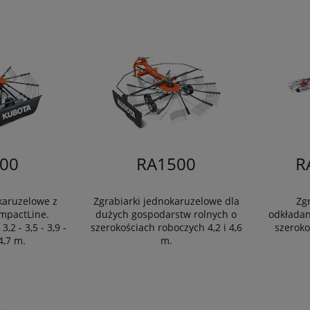
00
RA1500
R
karuzelowe z
Zgrabiarki jednokaruzelowe dla
Zg
mpactLine.
dużych gospodarstw rolnych o
odkładan
,2 - 3,5 - 3,9 -
szerokościach roboczych 4,2 i 4,6
szeroko
 4,7 m.
m.