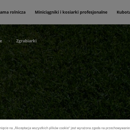
ama rolnicza
Miniciągniki i kosiarki profesjonalne
Kubot
e
Zgrabiarki
›
nięcie na „Akceptacja wszystkich plików cookie” jest wyrażona zgoda na przechowywanie