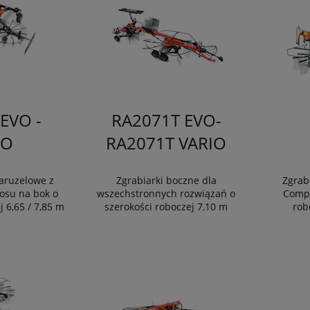
EVO -
RA2071T EVO-
IO
RA2071T VARIO
aruzelowe z
Zgrabiarki boczne dla
Zgrab
osu na bok o
wszechstronnych rozwiązań o
Compa
j 6,65 / 7,85 m
szerokości roboczej 7,10 m
rob