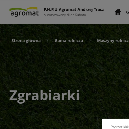
P.H.P.U Agromat Andrzej Tracz
G
Autoryzowany diler Kubota
Strona główna
Gama rolnicza
Maszyny rolnicz
›
›
Zgrabiarki
Poprzez klik