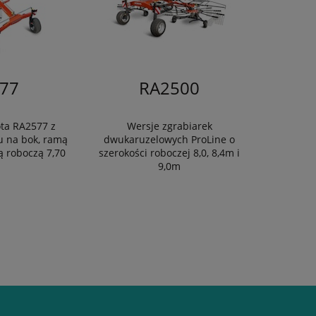
77
RA2500
ta RA2577 z
Wersje zgrabiarek
 na bok, ramą
dwukaruzelowych ProLine o
ą roboczą 7,70
szerokości roboczej 8,0, 8,4m i
9,0m