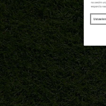
na swoim urz
wsparcia na
Ustawien