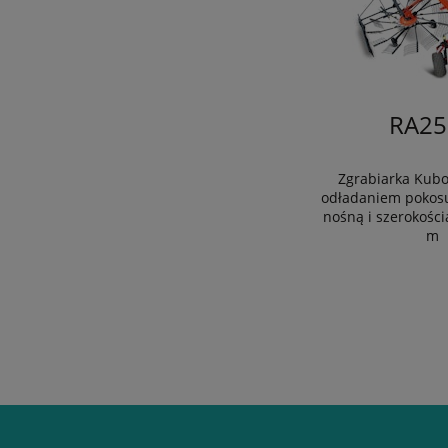
RA25
Zgrabiarka Kubo
odładaniem pokosu
nośną i szerokości
m