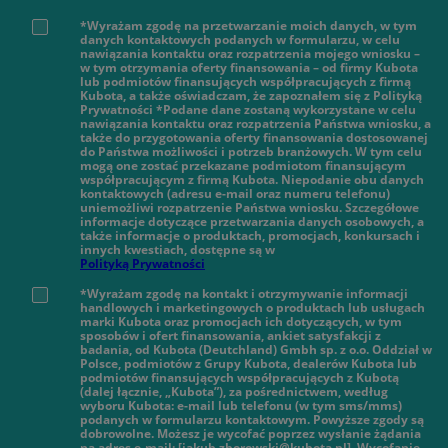
*Wyrażam zgodę na przetwarzanie moich danych, w tym
danych kontaktowych podanych w formularzu, w celu
nawiązania kontaktu oraz rozpatrzenia mojego wniosku –
w tym otrzymania oferty finansowania – od firmy Kubota
lub podmiotów finansujących współpracujących z firmą
Kubota, a także oświadczam, że zapoznałem się z Polityką
Prywatności *Podane dane zostaną wykorzystane w celu
nawiązania kontaktu oraz rozpatrzenia Państwa wniosku, a
także do przygotowania oferty finansowania dostosowanej
do Państwa możliwości i potrzeb branżowych. W tym celu
mogą one zostać przekazane podmiotom finansującym
współpracującym z firmą Kubota. Niepodanie obu danych
kontaktowych (adresu e-mail oraz numeru telefonu)
uniemożliwi rozpatrzenie Państwa wniosku. Szczegółowe
informacje dotyczące przetwarzania danych osobowych, a
także informacje o produktach, promocjach, konkursach i
innych kwestiach, dostępne są w
Polityką Prywatności
*Wyrażam zgodę na kontakt i otrzymywanie informacji
handlowych i marketingowych o produktach lub usługach
marki Kubota oraz promocjach ich dotyczących, w tym
sposobów i ofert finansowania, ankiet satysfakcji z
badania, od Kubota (Deutchland) Gmbh sp. z o.o. Oddział w
Polsce, podmiotów z Grupy Kubota, dealerów Kubota lub
podmiotów finansujących współpracujących z Kubotą
(dalej łącznie, „Kubota”), za pośrednictwem, według
wyboru Kubota: e-mail lub telefonu (w tym sms/mms)
podanych w formularzu kontaktowym. Powyższe zgody są
dobrowolne. Możesz je wycofać poprzez wysłanie żądania
na adres e-mail: [jakub.zborowski@kubota.pl]. Wycofanie