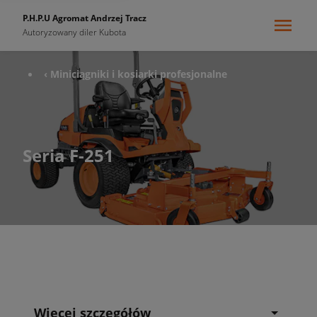
P.H.P.U Agromat Andrzej Tracz
Autoryzowany diler Kubota
‹ Miniciągniki i kosiarki profesjonalne
Seria F-251
Więcej szczegółów