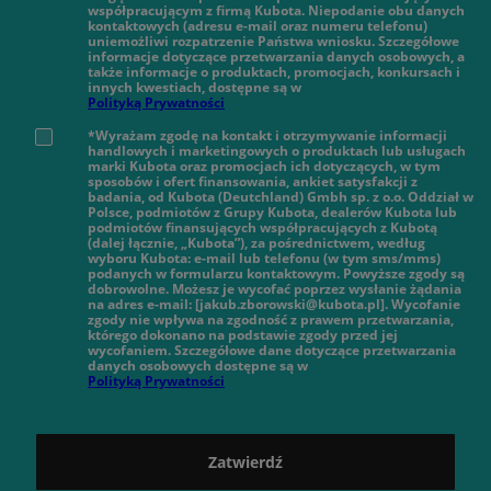
współpracującym z firmą Kubota. Niepodanie obu danych
kontaktowych (adresu e-mail oraz numeru telefonu)
uniemożliwi rozpatrzenie Państwa wniosku. Szczegółowe
informacje dotyczące przetwarzania danych osobowych, a
także informacje o produktach, promocjach, konkursach i
innych kwestiach, dostępne są w
Polityką Prywatności
*Wyrażam zgodę na kontakt i otrzymywanie informacji
handlowych i marketingowych o produktach lub usługach
marki Kubota oraz promocjach ich dotyczących, w tym
sposobów i ofert finansowania, ankiet satysfakcji z
badania, od Kubota (Deutchland) Gmbh sp. z o.o. Oddział w
Polsce, podmiotów z Grupy Kubota, dealerów Kubota lub
podmiotów finansujących współpracujących z Kubotą
(dalej łącznie, „Kubota”), za pośrednictwem, według
wyboru Kubota: e-mail lub telefonu (w tym sms/mms)
podanych w formularzu kontaktowym. Powyższe zgody są
dobrowolne. Możesz je wycofać poprzez wysłanie żądania
na adres e-mail: [jakub.zborowski@kubota.pl]. Wycofanie
zgody nie wpływa na zgodność z prawem przetwarzania,
którego dokonano na podstawie zgody przed jej
wycofaniem. Szczegółowe dane dotyczące przetwarzania
danych osobowych dostępne są w
Polityką Prywatności
Zatwierdź