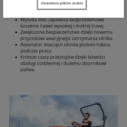
Ustawienia plików cookie
Mocne silniki wysokoprężne Kubota o mocy
22 lub 25 KM.
Wysoka moc zapewnia bezproblemowe
koszenie nawet wysokiej i mokrej trawy.
Zwiększone bezpieczeństwo dzięki nowemu
przyciskowi awaryjnego zatrzymania silnika.
Rezonator znacząco obniża poziom hałasu
podczas pracy.
Krótsze czasy przestojów dzięki łatwości
obsługi codziennej i dużemu zbiornikowi
paliwa.