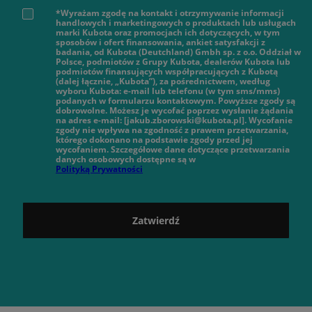
*Wyrażam zgodę na kontakt i otrzymywanie informacji
handlowych i marketingowych o produktach lub usługach
marki Kubota oraz promocjach ich dotyczących, w tym
sposobów i ofert finansowania, ankiet satysfakcji z
badania, od Kubota (Deutchland) Gmbh sp. z o.o. Oddział w
Polsce, podmiotów z Grupy Kubota, dealerów Kubota lub
podmiotów finansujących współpracujących z Kubotą
(dalej łącznie, „Kubota”), za pośrednictwem, według
wyboru Kubota: e-mail lub telefonu (w tym sms/mms)
podanych w formularzu kontaktowym. Powyższe zgody są
dobrowolne. Możesz je wycofać poprzez wysłanie żądania
na adres e-mail: [jakub.zborowski@kubota.pl]. Wycofanie
zgody nie wpływa na zgodność z prawem przetwarzania,
którego dokonano na podstawie zgody przed jej
wycofaniem. Szczegółowe dane dotyczące przetwarzania
danych osobowych dostępne są w
Polityką Prywatności
Zatwierdź