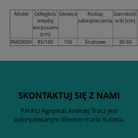
Model
Odległość
Głowica
Rodzaj
Szerokość
między
zabezpieczenia
orki (cm)
korpusami
(cm)
RM2000V
85/100
150
Śrubowe
30-50
SKONTAKTUJ SIĘ Z NAMI
P.H.P.U Agromat Andrzej Tracz jest
autoryzowanym dilerem marki Kubota.