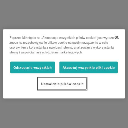
Poprzez kliknięcie na „Akceptacja wszystkich plików cookie” jest wyrażona
zgoda na przechowywanie plików cookie na swoim urządzeniu w celu
usprawnienia korzystania z nawigacji strony, analizowania wykorzystania
strony i wsparcia naszych działań marketingowych.
Odrzucenie wszystkich
Akceptuj wszystkie pliki cookie
Ustawienia plików cookie